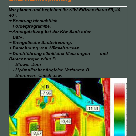
Wir planen und begleiten ihr KfW Effizienzhaus 55, 40,
40+.
+ Beratung hinsichtlich
Förderprogramme.
+ Antragstellung bei der Kfw Bank oder
BafA.
+ Energetische Baubetreuung.
+ Berechnung von Wärmebrücken.
+ Durchführung sämtlicher Messungen
und
Berechnungen wie z.B.
- Blower-Door
- Hydraulischer Abgleich Verfahren B
- Brennwert-Check usw.